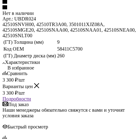
Нет в наличии
Арт.: UBDR024
42510SNVH00, 42510TR3A00, 3501011XJZ08A,
42510SMGE20, 42510SNAA00, 42510SNAA01, 42510SNEA00,
42510SNLT00
(ГТ) Толщина (мм)
9
Код ОЕМ
58411C5700
(ГТ) Диаметр диска (мм)
260
Характеристики
В избранное
Сравнить
3 300
₽
/шт
Варианты цен
3 300
₽
/шт
Подробности
Под заказ
Наши менеджеры обязательно свяжутся с вами и уточнят
условия заказа
Быстрый просмотр