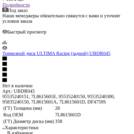
Подробности
Под заказ
Наши менеджеры обязательно свяжутся с вами и уточнят
условия заказа
Быстрый просмотр
Тормозной диск ULTIMA Racing (задний) UBDR045
Нет в наличии
Арт.: UBDR045
95535240151, 7L8615601E, 95535240150, 95535240300,
95835240150, 7L8615601A, 7L8615601D, DF4759S
(ГТ) Толщина (мм)
28
Код ОЕМ
7L8615601D
(ГТ) Диаметр диска (мм)
358
Характеристики
В избранное