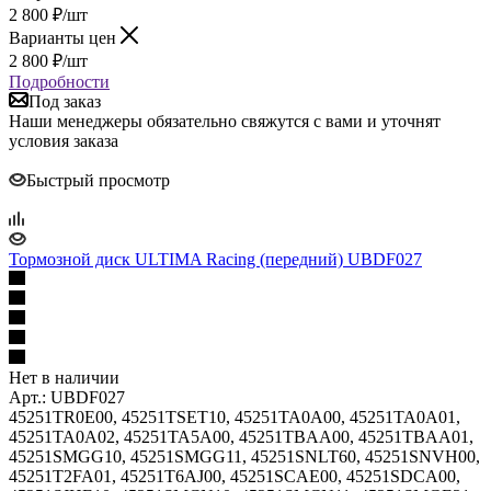
2 800
₽
/шт
Варианты цен
2 800
₽
/шт
Подробности
Под заказ
Наши менеджеры обязательно свяжутся с вами и уточнят
условия заказа
Быстрый просмотр
Тормозной диск ULTIMA Racing (передний) UBDF027
Нет в наличии
Арт.: UBDF027
45251TR0E00, 45251TSET10, 45251TA0A00, 45251TA0A01,
45251TA0A02, 45251TA5A00, 45251TBAA00, 45251TBAA01,
45251SMGG10, 45251SMGG11, 45251SNLT60, 45251SNVH00,
45251T2FA01, 45251T6AJ00, 45251SCAE00, 45251SDCA00,