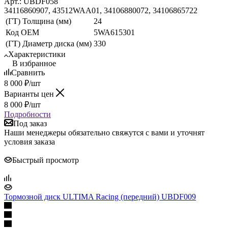
Арт.: UBDF058
34116860907, 43512WAA01, 34106880072, 34106865722
(ГТ) Толщина (мм)
24
Код ОЕМ
5WA615301
(ГТ) Диаметр диска (мм)
330
Характеристики
В избранное
Сравнить
8 000
₽
/шт
Варианты цен
8 000
₽
/шт
Подробности
Под заказ
Наши менеджеры обязательно свяжутся с вами и уточнят
условия заказа
Быстрый просмотр
Тормозной диск ULTIMA Racing (передний) UBDF009