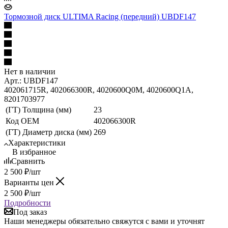
Тормозной диск ULTIMA Racing (передний) UBDF147
Нет в наличии
Арт.: UBDF147
402061715R, 402066300R, 4020600Q0M, 4020600Q1A,
8201703977
(ГТ) Толщина (мм)
23
Код ОЕМ
402066300R
(ГТ) Диаметр диска (мм)
269
Характеристики
В избранное
Сравнить
2 500
₽
/шт
Варианты цен
2 500
₽
/шт
Подробности
Под заказ
Наши менеджеры обязательно свяжутся с вами и уточнят