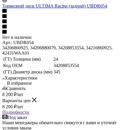
Тормозной диск ULTIMA Racing (задний) UBDR054
Нет в наличии
Арт.: UBDR054
34206860925, 34206880079, 34208853554, 34216860925,
42431WAA01
(ГТ) Толщина (мм)
24
Код ОЕМ
34208853554
(ГТ) Диаметр диска (мм)
345
Характеристики
В избранное
Сравнить
8 200
₽
/шт
Варианты цен
8 200
₽
/шт
Подробности
Под заказ
Наши менеджеры обязательно свяжутся с вами и уточнят
условия заказа