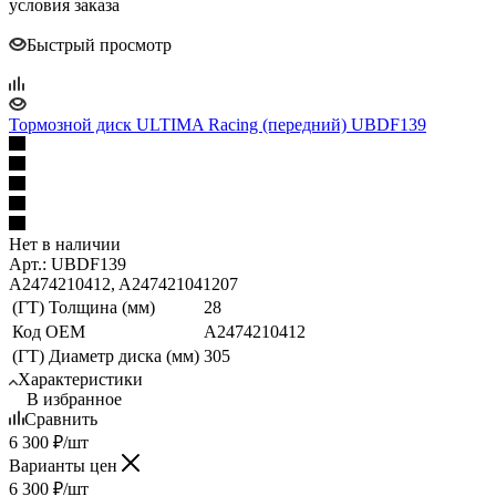
условия заказа
Быстрый просмотр
Тормозной диск ULTIMA Racing (передний) UBDF139
Нет в наличии
Арт.: UBDF139
A2474210412, A247421041207
(ГТ) Толщина (мм)
28
Код ОЕМ
A2474210412
(ГТ) Диаметр диска (мм)
305
Характеристики
В избранное
Сравнить
6 300
₽
/шт
Варианты цен
6 300
₽
/шт