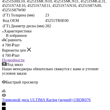
45251SJHE10, 45251SMCN10, 45251SMCN11, 45251SMGE31,
45251S7AE10, 45251S7AE11, 45251S7AN10, 45251S87A00,
45251S87W00
(ГТ) Толщина (мм)
23
Код ОЕМ
45251TR0E00
(ГТ) Диаметр диска (мм)
282
Характеристики
В избранное
Сравнить
4 700
₽
/шт
Варианты цен
4 700
₽
/шт
Подробности
Под заказ
Наши менеджеры обязательно свяжутся с вами и уточнят
условия заказа
Быстрый просмотр
Тормозной диск ULTIMA Racing (задний) UBDR076