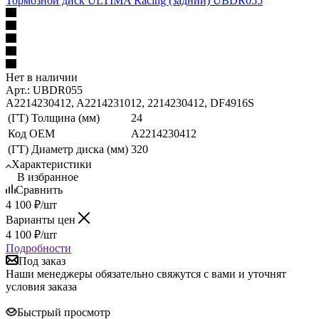
Тормозной диск ULTIMA Racing (задний) UBDR055
Нет в наличии
Арт.: UBDR055
A2214230412, A2214231012, 2214230412, DF4916S
(ГТ) Толщина (мм)
24
Код ОЕМ
A2214230412
(ГТ) Диаметр диска (мм)
320
Характеристики
В избранное
Сравнить
4 100
₽
/шт
Варианты цен
4 100
₽
/шт
Подробности
Под заказ
Наши менеджеры обязательно свяжутся с вами и уточнят
условия заказа
Быстрый просмотр