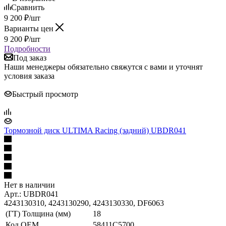
Сравнить
9 200
₽
/шт
Варианты цен
9 200
₽
/шт
Подробности
Под заказ
Наши менеджеры обязательно свяжутся с вами и уточнят
условия заказа
Быстрый просмотр
Тормозной диск ULTIMA Racing (задний) UBDR041
Нет в наличии
Арт.: UBDR041
4243130310, 4243130290, 4243130330, DF6063
(ГТ) Толщина (мм)
18
Код ОЕМ
58411C5700