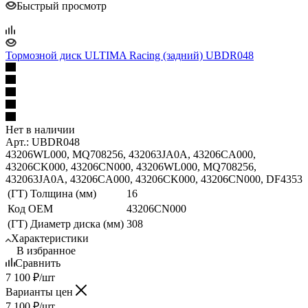
Быстрый просмотр
Тормозной диск ULTIMA Racing (задний) UBDR048
Нет в наличии
Арт.: UBDR048
43206WL000, MQ708256, 432063JA0A, 43206CA000,
43206CK000, 43206CN000, 43206WL000, MQ708256,
432063JA0A, 43206CA000, 43206CK000, 43206CN000, DF4353
(ГТ) Толщина (мм)
16
Код ОЕМ
43206CN000
(ГТ) Диаметр диска (мм)
308
Характеристики
В избранное
Сравнить
7 100
₽
/шт
Варианты цен
7 100
₽
/шт